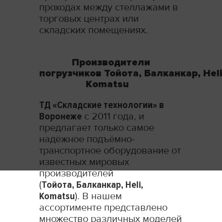
проходах между стеллажами в
торговых центрах или
складских помещениях.
Производители
погрузчиков Тойота,
Балканкар
, Heli
Komatsu
ТД «Складские технологии» в
Воронеже
с 2011 года, и
предлагает только самое
надёжное подъёмно-
транспортное оборудование от
известных мировых
производителей
(
Тойота,
Балканкар
, Heli,
Komatsu
). В нашем
ассортименте представлено
множество различных моделей