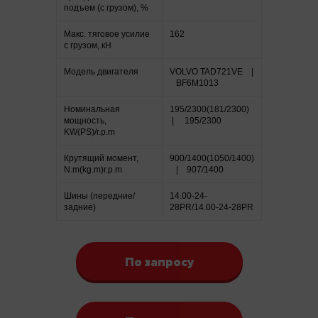
подъем (с грузом), %
Макс. тяговое усилие
162
с грузом, кН
Модель двигателя
VOLVO TAD721VE |
BF6M1013
Номинальная
195/2300(181/2300)
мощность,
| 195/2300
KW(PS)/r.p.m
Крутящий момент,
900/1400(1050/1400)
N.m(kg.m)r.p.m
| 907/1400
Шины (передние/
14.00-24-
задние)
28PR/14.00-24-28PR
По запросу