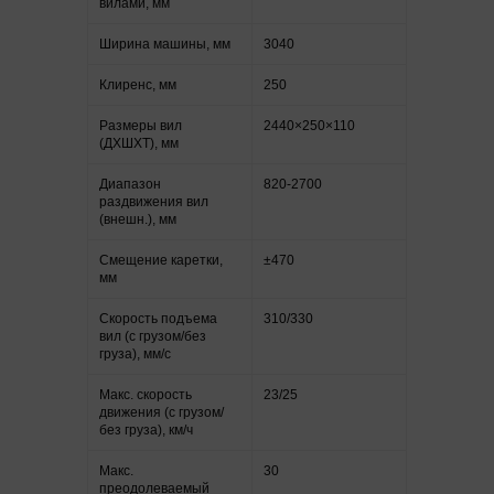
вилами, мм
Ширина машины, мм
3040
Клиренс, мм
250
Размеры вил
2440×250×110
(ДXШXТ), мм
Диапазон
820-2700
раздвижения вил
(внешн.), мм
Смещение каретки,
±470
мм
Скорость подъема
310/330
вил (с грузом/без
груза), мм/с
Макс. скорость
23/25
движения (с грузом/
без груза), км/ч
Макс.
30
преодолеваемый