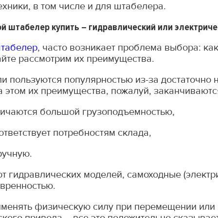
хники, в том числе и для штабелера.
ой штабелер купить – гидравлический или электриче
табелер
, часто возникает проблема выбора: ка
айте рассмотрим их преимущества.
ли пользуются популярностью из-за достаточно 
а этом их преимущества, пожалуй, заканчиваютс
личаются большой грузоподъемностью,
ответствует потребностям склада,
ручную.
 от гидравлических моделей, самоходные (элект
евренностью.
рименять физическую силу при перемещении или 
ского привода – все это положительно сказывае