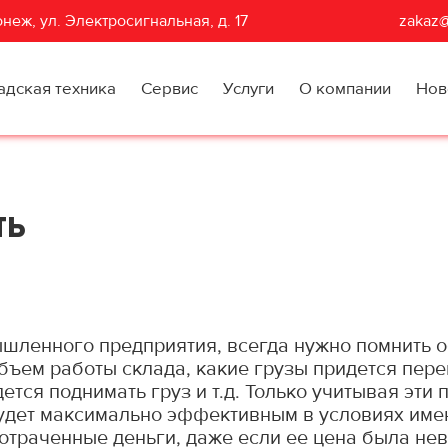
неж, ул. Электросигнальная, д. 17
zakaz@
адская техника
Сервис
Услуги
О компании
Нов
ть
ышленного предприятия, всегда нужно помнить о
бъем работы склада, какие грузы придется пере
ется поднимать груз и т.д. Только учитывая эти
удет максимально эффективным в условиях имен
отраченные деньги, даже если ее цена была не