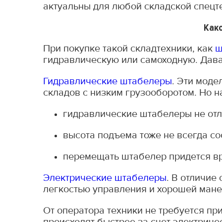
актуальны для любой складской спецте
Как
При покупке такой складтехники, как
ш
гидравлическую или самоходную. Дав
Гидравлические штабелеры
. Эти моде
складов с низким грузооборотом. Но н
гидравлические штабелеры не от
высота подъема тоже не всегда со
перемещать штабелер придется в
Электрические штабелеры
. В отличие
легкостью управления и хорошей ман
От оператора техники не требуется п
происходят быстрее за счет электриче