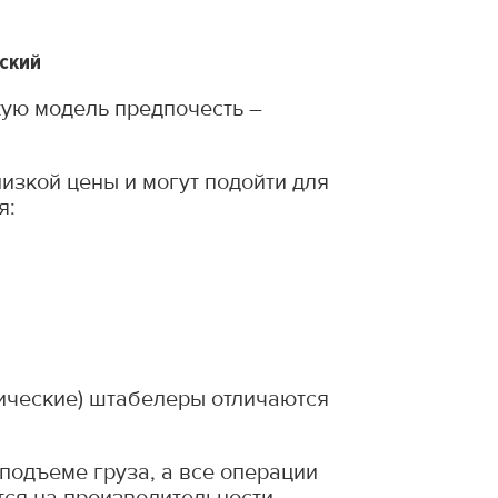
ский
кую модель предпочесть –
низкой цены и могут подойти для
я:
рические) штабелеры отличаются
подъеме груза, а все операции
тся на производительности.