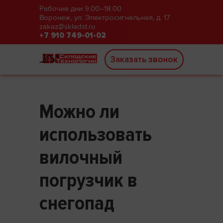
Рабочие дни 9.00–18.00
Воронеж, ул. Электросигнальная, д. 17
zakaz@skladst.ru
+7 910 749-01-02
Заказать звонок
Можно ли
использовать
вилочный
погрузчик в
снегопад