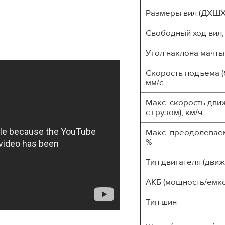
Размеры вил (ДXШX
Свободный ход вил,
Угол наклона мачты (
Скорость подъема (б
мм/с
Макс. скорость движ
с грузом), км/ч
Макс. преодолеваем
%
Тип двигателя (дви
АКБ (мощность/емко
Тип шин