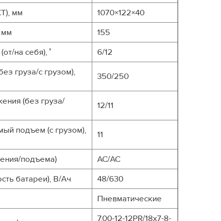
Т), мм
1070×122×40
 мм
155
от/на себя), ˚
6/12
ез груза/с грузом),
350/250
ения (без груза/
12/11
ый подъем (с грузом),
11
жения/подъема)
AC/AC
сть батареи), В/Ач
48/630
Пневматические
7.00-12-12PR/18x7-8-