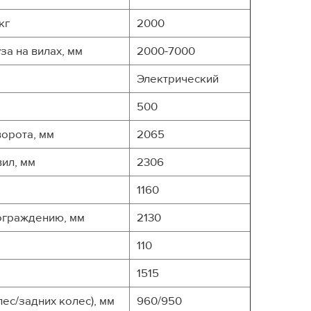
кг
2000
за на вилах, мм
2000-7000
Электрический
500
орота, мм
2065
ил, мм
2306
м
1160
ограждению, мм
2130
110
1515
ес/задних колес), мм
960/950