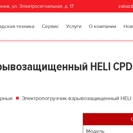
неж, ул. Электросигнальная, д. 17
zakaz@
адская техника
Сервис
Услуги
О компании
Нов
рывозащищенный HELI CPD2
орные
Электропогрузчик взрывозащищенный HELI CP
Модель