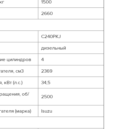
кг
1500
2660
C240PKJ
дизельный
ние цилиндров
4
ателя, см3
2369
кВт (л.с.)
34,5
вращения, об/
2500
ателя (марка)
Isuzu