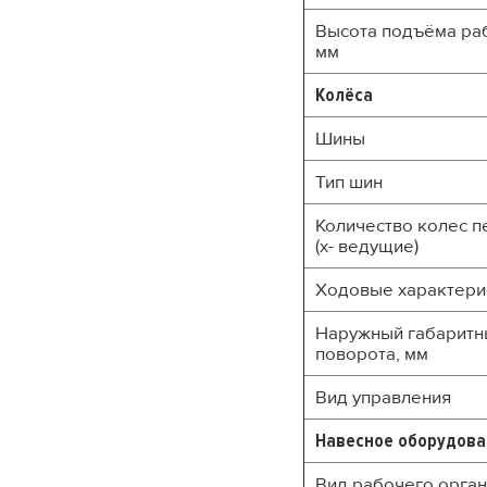
Высота подъёма раб
мм
Колёса
Шины
Тип шин
Количество колес п
(x- ведущие)
Ходовые характери
Наружный габаритн
поворота, мм
Вид управления
Навесное оборудова
Вид рабочего орга