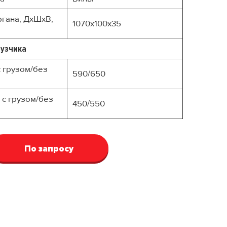
гана, ДхШхВ,
1070x100x35
рузчика
 грузом/без
590/650
 с грузом/без
450/550
По запросу