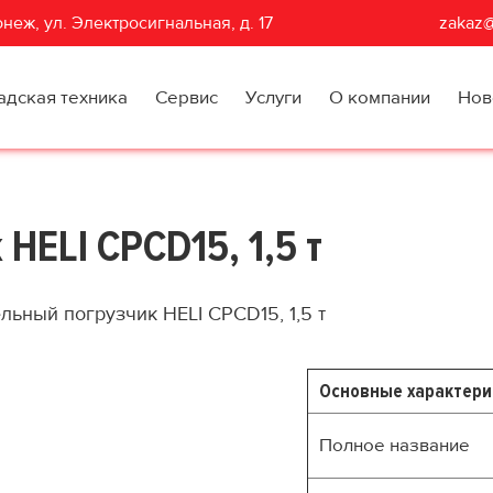
неж, ул. Электросигнальная, д. 17
zakaz@
адская техника
Сервис
Услуги
О компании
Нов
HELI CPСD15, 1,5 т
льный погрузчик HELI CPСD15, 1,5 т
Основные характери
Полное название