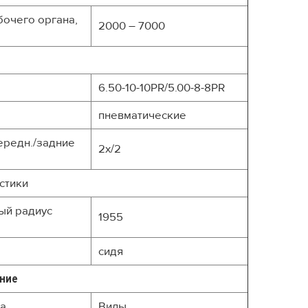
очего органа,
2000 – 7000
6.50-10-10PR/5.00-8-8PR
пневматические
ередн./задние
2x/2
стики
ый радиус
1955
сидя
ние
на
Вилы