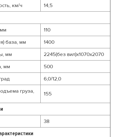
сть, км/ч
14,5
 мм
110
я) база, мм
1400
ы, мм
2245(без вил)x1070x2070
, мм
500
 град
6,0/12,0
одъема груза,
155
ти
38
арактеристики