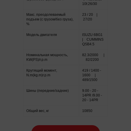
10t:26/30
Макс. преодолеваемый
23 / 20 |
подъем (с грузом/без груза),
27/20
%
Модель двигателя
ISUZU 6BG1
| CUMMINS
QSB4.5
Номинальная мощность,
82.3/2000 |
KW(PS)/r.p.m
82/2200
Крутящий момент,
419 / 1400 -
N.m(kg.m)r.p.m
1600 |
489/1500
Шины (передние/задние)
9.00 - 20 -
14PR /9.00 -
20 - 14PR
Общий вес, кг
10850