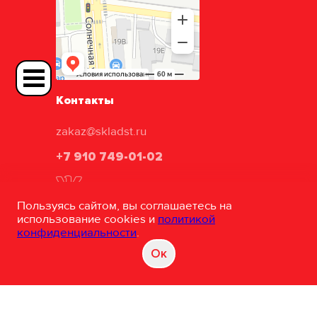
Контакты
zakaz@skladst.ru
+7 910 749-01-02
Пользуясь сайтом, вы соглашаетесь на
использование cookies и
политикой
конфиденциальности
.
ТД «Складские технологии»
Oк
©
Разработка и сопровождение сайта
"White-studio"