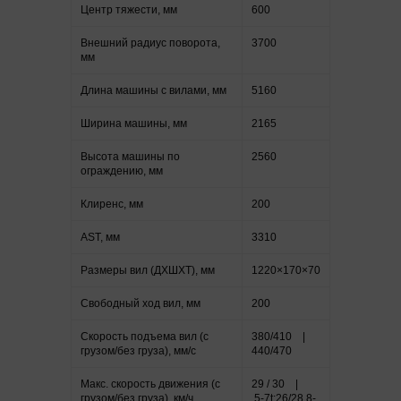
Центр тяжести, мм
600
Внешний радиус поворота,
3700
мм
Длина машины с вилами, мм
5160
Ширина машины, мм
2165
Высота машины по
2560
ограждению, мм
Клиренс, мм
200
AST, мм
3310
Размеры вил (ДXШXТ), мм
1220×170×70
Свободный ход вил, мм
200
Скорость подъема вил (с
380/410 |
грузом/без груза), мм/с
440/470
Макс. скорость движения (с
29 / 30 |
грузом/без груза), км/ч
5-7t:26/28,8-