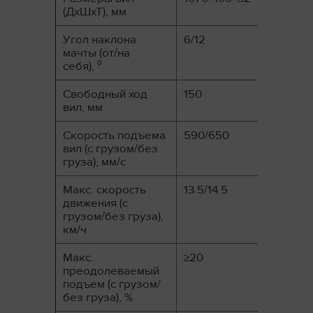
(ДхШхТ), мм
Угол наклона
6/12
мачты (от/на
себя), ⁰
Свободный ход
150
вил, мм
Скорость подъема
590/650
вил (с грузом/без
груза), мм/с
Макс. скорость
13.5/14.5
движения (с
грузом/без груза),
км/ч
Макс.
≥20
преодолеваемый
подъем (с грузом/
без груза), %