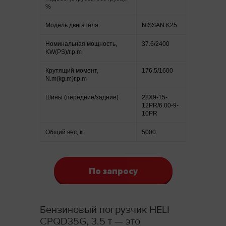
%
Модель двигателя
NISSAN K25
Номинальная мощность,
37.6/2400
KW(PS)/r.p.m
Крутящий момент,
176.5/1600
N.m(kg.m)r.p.m
Шины (передние/задние)
28X9-15-
12PR/6.00-9-
10PR
Общий вес, кг
5000
По запросу
Бензиновый погрузчик HELI
CPQD35G, 3.5 т — это