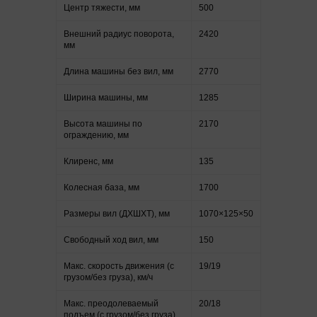
Центр тяжести, мм
500
Внешний радиус поворота,
2420
мм
Длина машины без вил, мм
2770
Ширина машины, мм
1285
Высота машины по
2170
ограждению, мм
Клиренс, мм
135
Колесная база, мм
1700
Размеры вил (ДXШXТ), мм
1070×125×50
Свободный ход вил, мм
150
Макс. скорость движения (с
19/19
грузом/без груза), км/ч
Макс. преодолеваемый
20/18
подъем (с грузом/без груза),