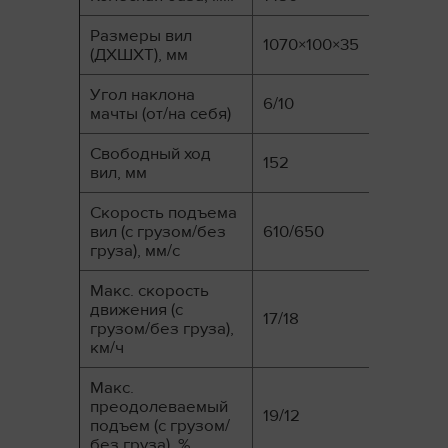
Размеры вил
1070×100×35
(ДXШXТ), мм
Угол наклона
6/10
мачты (от/на себя)
Свободный ход
152
вил, мм
Скорость подъема
вил (с грузом/без
610/650
груза), мм/с
Макс. скорость
движения (с
17/18
грузом/без груза),
км/ч
Макс.
преодолеваемый
19/12
подъем (с грузом/
без груза), %