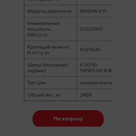
Модель двигателя
NISSAN K15
Номинальная
мощность,
23.6/2400
KW/r.p.m
Крутящий момент,
103/1600
N.m/r.p.m
Шины (передние/
6.50-10-
задние)
10PR/5.00-8-8PR
Тип шин
пневматические
Общий вес, кг
2458
По запросу