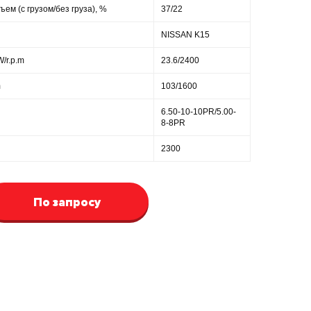
ем (с грузом/без груза), %
37/22
NISSAN K15
/r.p.m
23.6/2400
m
103/1600
6.50-10-10PR/5.00-
8-8PR
2300
По запросу