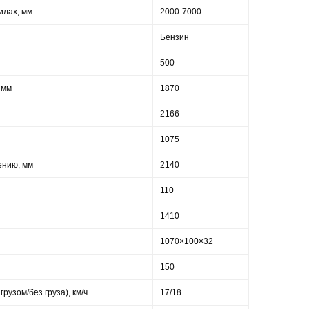
илах, мм
2000-7000
Бензин
500
 мм
1870
2166
1075
ению, мм
2140
110
1410
1070×100×32
150
грузом/без груза), км/ч
17/18